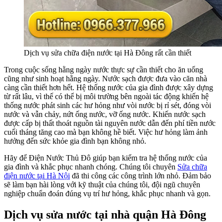
Dịch vụ sửa chữa điện nước tại Hà Đông rất cần thiết
Trong cuộc sống hằng ngày nước thực sự cần thiết cho ăn uống
cũng như sinh hoạt hằng ngày. Nước sạch được đưa vào căn nhà
càng cần thiết hơn hết. Hệ thống nước của gia đình được xây dựng
từ rất lâu, vì thế có thể bị môi trường bên ngoài tác động khiến hệ
thống nước phát sinh các hư hỏng như vòi nước bị rỉ sét, đóng vòi
nước và vẫn chảy, nứt ống nước, vỡ ống nước. Khiến nước sạch
được cấp bị thất thoát nguồn tài nguyên nước dẫn đến phí tiền nước
cuối tháng tăng cao mà bạn không hề biết. Việc hư hỏng làm ảnh
hưởng đến sức khỏe gia đình bạn không nhỏ.
Hãy để Điện Nước Thủ Đô giúp bạn kiểm tra hệ thống nước của
gia đình và khắc phục nhanh chóng. Chúng tôi chuyên
Sửa chữa
điện nước tại Hà Nội
đã thi công các công trình lớn nhỏ. Đảm bảo
sẽ làm bạn hài lòng với kỹ thuật của chúng tôi, đội ngũ chuyên
nghiệp chuẩn đoán đúng vụ trí hư hỏng, khắc phục nhanh và gọn.
Dịch vụ sửa nước tại nhà quận Hà Đông