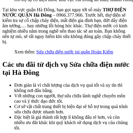
Tại khu vực quận Hà Đông, bạn gọi ngay tới số máy
THỢ ĐIỆN
NƯỚC QUẬN Hà Đông
– 0966.377.966. Trước hết, thợ điện sẽ
kiểm tra sự cố chập cháy điện, mất điện gia đình bạn, đứt dây điện
âm tường,… hay những lỗi hỏng hóc khác. Thợ điện nước có kinh
nghiệm nhiều năm trong nghề nên thao tác sẽ an toàn. Bạn không
nên tự mò, sẽ rất nguy hiểm khi sửa không đúng gây chập cháy thiết
bị.
Xem thêm:
Sửa chữa điện nước tại quận Hoàn Kiếm
Các ưu đãi từ dịch vụ Sửa chữa điện nước
tại Hà Đông
Đơn giản là vì chất lượng của dịch vụ quá tốt và uy tín thì
không nơi đâu bằng.
Với những con người, thợ sửa chữa lành nghề chuyên môn
cao và ý thức đạo đức tốt.
Cơ sở vật chất trang thiết bị hiện đại sẽ hỗ trợ trong quá trình
sửa chữa được nhanh hơn.
Đặc biệt là giá thành rất hợp lí không đâu rẻ hơn, và còn
nhiều ưu đãi khác khi quý khách sử dụng dịch vụ của chúng
tôi.