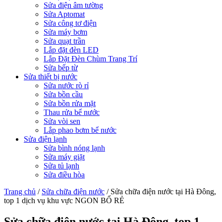
Sửa điện âm tường
Sửa Aptomat
Sửa công tơ điện
Sửa máy bơm
Sửa quạt trần
Lắp đặt đèn LED
Lắp Đặt Đèn Chùm Trang Trí
Sửa bếp từ
Sửa thiết bị nước
Sửa nước rò rỉ
Sửa bồn cầu
Sửa bồn rửa mặt
Thau rửa bể nước
Sửa vòi sen
Lắp phao bơm bể nước
Sửa điện lạnh
Sửa bình nóng lạnh
Sửa máy giặt
Sửa tủ lạnh
Sửa điều hòa
Trang chủ
/
Sửa chữa điện nước
/
Sửa chữa điện nước tại Hà Đông,
top 1 dịch vụ khu vực NGON BỔ RẺ
Sửa chữa điện nước tại Hà Đông, top 1