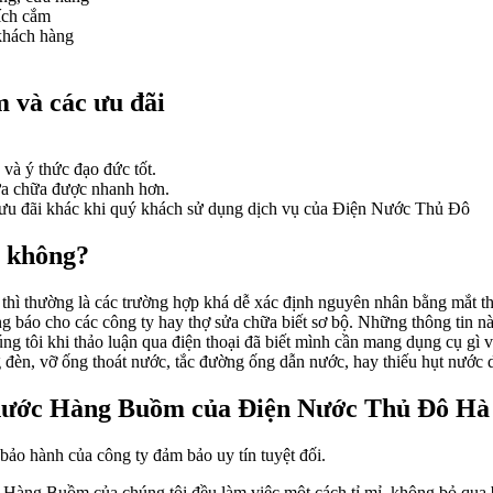
hích cắm
 khách hàng
 và các ưu đãi
và ý thức đạo đức tốt.
 sửa chữa được nhanh hơn.
iều ưu đãi khác khi quý khách sử dụng dịch vụ của Điện Nước Thủ Đô
y không?
 thì thường là các trường hợp khá dễ xác định nguyên nhân bằng mắt t
ng báo cho các công ty hay thợ sửa chữa biết sơ bộ. Những thông tin n
 tôi khi thảo luận qua điện thoại đã biết mình cần mang dụng cụ gì và
ng đèn, vỡ ống thoát nước, tắc đường ống dẫn nước, hay thiếu hụt nướ
n nước Hàng Buồm của Điện Nước Thủ Đô Hà
bảo hành của công ty đảm bảo uy tín tuyệt đối.
i Hàng Buồm của chúng tôi đều làm việc một cách tỉ mỉ, không bỏ qua b