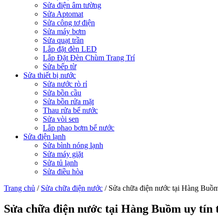
Sửa điện âm tường
Sửa Aptomat
Sửa công tơ điện
Sửa máy bơm
Sửa quạt trần
Lắp đặt đèn LED
Lắp Đặt Đèn Chùm Trang Trí
Sửa bếp từ
Sửa thiết bị nước
Sửa nước rò rỉ
Sửa bồn cầu
Sửa bồn rửa mặt
Thau rửa bể nước
Sửa vòi sen
Lắp phao bơm bể nước
Sửa điện lạnh
Sửa bình nóng lạnh
Sửa máy giặt
Sửa tủ lạnh
Sửa điều hòa
Trang chủ
/
Sửa chữa điện nước
/
Sửa chữa điện nước tại Hàng Buồm 
Sửa chữa điện nước tại Hàng Buồm uy tín t