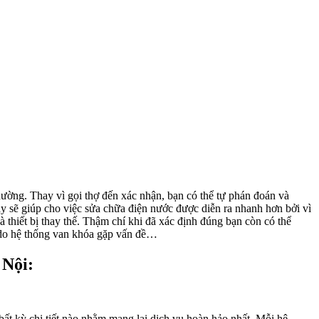
hường. Thay vì gọi thợ đến xác nhận, bạn có thể tự phán đoán và
ày sẽ giúp cho việc sửa chữa điện nước được diễn ra nhanh hơn bởi vì
 thiết bị thay thế. Thậm chí khi đã xác định đúng bạn còn có thể
c do hệ thống van khóa gặp vấn đề…
 Nội:
ất kỳ chi tiết nào nhằm mang lại dịch vụ hoàn hảo nhất. Mỗi hệ