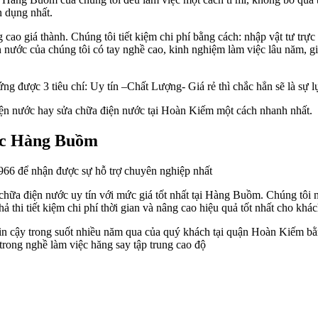
n dụng nhất.
cao giá thành. Chúng tôi tiết kiệm chi phí bằng cách: nhập vật tư trực
nước của chúng tôi có tay nghề cao, kinh nghiệm làm việc lâu năm, giú
g được 3 tiêu chí: Uy tín –Chất Lượng- Giá rẻ thì chắc hẳn sẽ là sự l
iện nước hay sửa chữa điện nước tại Hoàn Kiếm một cách nhanh nhất.
ước Hàng Buồm
966 để nhận được sự hỗ trợ chuyên nghiệp nhất
a điện nước uy tín với mức giá tốt nhất tại Hàng Buồm. Chúng tôi nh
thi tiết kiệm chi phí thời gian và nâng cao hiệu quả tốt nhất cho khá
tin cậy trong suốt nhiều năm qua của quý khách tại quận Hoàn Kiếm bằ
trong nghề làm việc hăng say tập trung cao độ