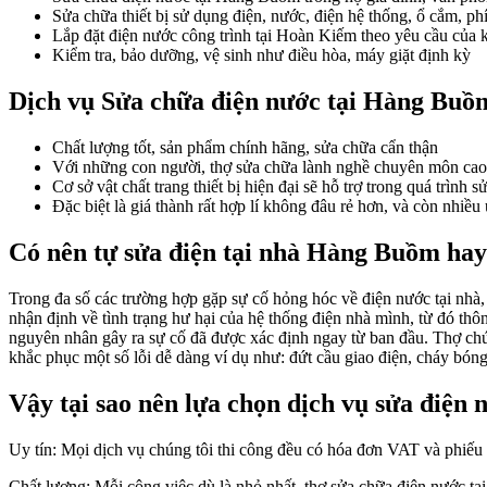
Sửa chữa thiết bị sử dụng điện, nước, điện hệ thống, ổ cắm, p
Lắp đặt điện nước công trình tại Hoàn Kiếm theo yêu cầu của
Kiểm tra, bảo dưỡng, vệ sinh như điều hòa, máy giặt định kỳ
Dịch vụ Sửa chữa điện nước tại Hàng Buồm
Chất lượng tốt, sản phẩm chính hãng, sửa chữa cẩn thận
Với những con người, thợ sửa chữa lành nghề chuyên môn cao 
Cơ sở vật chất trang thiết bị hiện đại sẽ hỗ trợ trong quá trình
Đặc biệt là giá thành rất hợp lí không đâu rẻ hơn, và còn nh
Có nên tự sửa điện tại nhà Hàng Buồm ha
Trong đa số các trường hợp gặp sự cố hỏng hóc về điện nước tại nhà,
nhận định về tình trạng hư hại của hệ thống điện nhà mình, từ đó thô
nguyên nhân gây ra sự cố đã được xác định ngay từ ban đầu. Thợ chúng
khắc phục một số lỗi dễ dàng ví dụ như: đứt cầu giao điện, cháy bó
Vậy tại sao nên lựa chọn dịch vụ sửa điệ
Uy tín: Mọi dịch vụ chúng tôi thi công đều có hóa đơn VAT và phiếu 
Chất lượng: Mỗi công việc dù là nhỏ nhất, thợ sửa chữa điện nước tạ