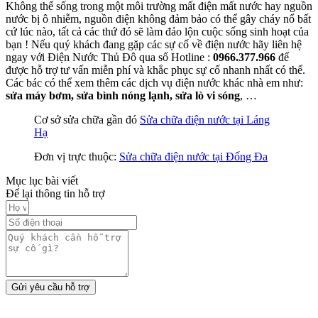
Không thể sống trong một môi trường mất điện mất nước hay nguồn
nước bị ô nhiễm, nguồn điện không đảm bảo có thể gây cháy nổ bất
cứ lúc nào, tất cả các thứ đó sẽ làm đảo lộn cuộc sống sinh hoạt của
bạn ! Nếu quý khách đang gặp các sự cố về điện nước hãy liên hệ
ngay với Điện Nước Thủ Đô qua số Hotline :
0966.377.966
để
được hỗ trợ tư vấn miễn phí và khắc phục sự cố nhanh nhất có thể.
Các bác có thể xem thêm các dịch vụ điện nước khác nhà em như:
sửa máy bơm, sửa bình nóng lạnh, sửa lò vi sóng
, …
Cơ sở sửa chữa gần đó
Sửa chữa điện nước tại Láng
Hạ
Đơn vị trực thuộc:
Sửa chữa điện nước tại Đống Đa
Mục lục bài viết
Để lại thông tin hỗ trợ
Gửi yêu cầu hỗ trợ