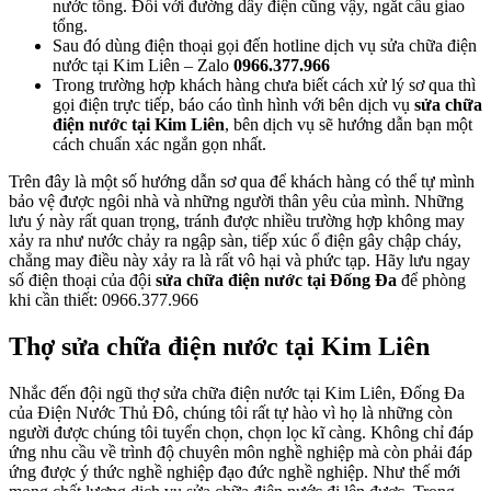
nước tổng. Đối với đường dây điện cũng vậy, ngắt cầu giao
tổng.
Sau đó dùng điện thoại gọi đến hotline dịch vụ sửa chữa điện
nước tại Kim Liên – Zalo
0966.377.966
Trong trường hợp khách hàng chưa biết cách xử lý sơ qua thì
gọi điện trực tiếp, báo cáo tình hình với bên dịch vụ
sửa chữa
điện nước tại Kim Liên
, bên dịch vụ sẽ hướng dẫn bạn một
cách chuẩn xác ngắn gọn nhất.
Trên đây là một số hướng dẫn sơ qua để khách hàng có thể tự mình
bảo vệ được ngôi nhà và những người thân yêu của mình. Những
lưu ý này rất quan trọng, tránh được nhiều trường hợp không may
xảy ra như nước chảy ra ngập sàn, tiếp xúc ổ điện gây chập cháy,
chẳng may điều này xảy ra là rất vô hại và phức tạp. Hãy lưu ngay
số điện thoại của đội
sửa chữa điện nước tại Đống Đa
để phòng
khi cần thiết: 0966.377.966
Thợ sửa chữa điện nước tại Kim Liên
Nhắc đến đội ngũ thợ sửa chữa điện nước tại Kim Liên, Đống Đa
của Điện Nước Thủ Đô, chúng tôi rất tự hào vì họ là những còn
người được chúng tôi tuyển chọn, chọn lọc kĩ càng. Không chỉ đáp
ứng nhu cầu về trình độ chuyên môn nghề nghiệp mà còn phải đáp
ứng được ý thức nghề nghiệp đạo đức nghề nghiệp. Như thế mới