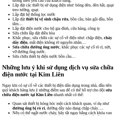
tường theo yêu cầu của khách hàng.
Lắp đặt các thiết bị sử dụng điện như: bóng đèn, đèn hắt, quạt
treo tường, quạt
Lắp đặt hệ thống lọc nước
Lắp đặt
thiết bị vệ sinh chậu rửa
, bồn cầu, bàn gội đầu, bồn
tắm…
Lắp đặt điện nước cho hộ gia đình, cửa hàng, công ty
Sửa chữa lắp đặt điều hòa
Khắc phục, sửa chữa các sự cố về điện như: chập điện,
cháy
dây điện
, mất điện không rõ nguyên nhân…
Sửa chữa đường ống nước
, khắc phục các sự cố rò rỉ, nứt,
vỡ đường ống nước.
Sửa chữa thiết bị điện nước bồn cầu…
Những lưu ý khi sử dụng dịch vụ sửa chữa
điện nước tại Kim Liên
Ngay khi có sự cố về các thiết bị điện dân dụng trong nhà, đầu tiên
quý khách hàng lưu ý những điểm sau để có thể hỗ trợ cho đội
sửa
chữa điện nước tại Kim Liên
nhanh nhất có thể:
Quan sát thiết bị hỏng hóc một cách khách quan, ví dụ như
đường ống bị rò rỉ
, đường dây nào đang chập cháy….
Nếu có thể ngắt nước chảy, hãy tắt ngay bằng cách khóa van