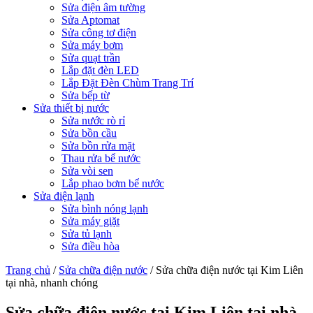
Sửa điện âm tường
Sửa Aptomat
Sửa công tơ điện
Sửa máy bơm
Sửa quạt trần
Lắp đặt đèn LED
Lắp Đặt Đèn Chùm Trang Trí
Sửa bếp từ
Sửa thiết bị nước
Sửa nước rò rỉ
Sửa bồn cầu
Sửa bồn rửa mặt
Thau rửa bể nước
Sửa vòi sen
Lắp phao bơm bể nước
Sửa điện lạnh
Sửa bình nóng lạnh
Sửa máy giặt
Sửa tủ lạnh
Sửa điều hòa
Trang chủ
/
Sửa chữa điện nước
/
Sửa chữa điện nước tại Kim Liên
tại nhà, nhanh chóng
Sửa chữa điện nước tại Kim Liên tại nhà,