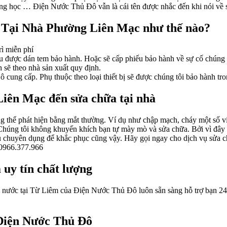
ường học … Điện Nước Thủ Đô vẫn là cái tên được nhắc đến khi nói về 
 Tại Nhà Phường Liên Mạc như thế nào?
rì miễn phí
 được dán tem bảo hành. Hoặc sẽ cấp phiếu bảo hành về sự cố chúng tô
h sẽ theo nhà sản xuất quy định.
ung cấp. Phụ thuộc theo loại thiết bị sẽ được chúng tôi bảo hành tron
Liên Mạc đến sửa chữa tại nhà
 thể phát hiện bằng mắt thường. Ví dụ như chập mạch, cháy một số vi m
Chúng tôi không khuyến khích bạn tự mày mò và sửa chữa. Bởi vì đây 
cụ chuyên dụng để khắc phục cũng vậy. Hãy gọi ngay cho dịch vụ sửa
 0966.377.966
uy tín chất lượng
n nước tại Từ Liêm của Điện Nước Thủ Đô luôn sẵn sàng hỗ trợ bạn 2
 Điện Nước Thủ Đô