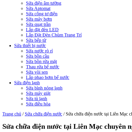
Sửa điện âm tường
Sửa Aptomat
Sửa công tơ điện
Sửa máy bơm
Sửa quạt trần
Lắp đặt đèn LED
Lắp Đặt Đèn Chùm Trang Trí
Sửa bếp từ
Sửa thiết bị nước
Sửa nước rò rỉ
Sửa bồn cầu
Sửa bồn rửa mặt
Thau rửa bể nước
Sửa vòi sen
Lắp phao bơm bể nước
Sửa điện lạnh
Sửa bình nóng lạnh
Sửa máy giặt
Sửa tủ lạnh
Sửa điều hòa
Trang chủ
/
Sửa chữa điện nước
/
Sửa chữa điện nước tại Liên Mạc ch
Sửa chữa điện nước tại Liên Mạc chuyên ng