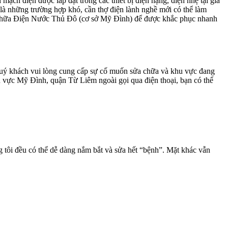
ạch điện được lắp đặt trong các thiết bị điện nặng, điện nhẹ tại gia
là những trường hợp khó, cần thợ điện lành nghề mới có thể làm
a chữa Điện Nước Thủ Đô (cơ sở Mỹ Đình) để được khắc phục nhanh
 quý khách vui lòng cung cấp sự cố muốn sửa chữa và khu vực đang
u vực Mỹ Đình, quận Từ Liêm ngoài gọi qua điện thoại, bạn có thể
ng tôi đều có thể dễ dàng nắm bắt và sửa hết “bệnh”. Mặt khác vẫn