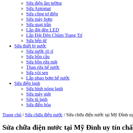
Sửa điện âm tường
Sửa Aptomat
Sửa công tơ điện
Sửa máy bơm
Sửa quạt trần
Lắp đặt đèn LED
Lắp Đặt Đèn Chùm Trang Trí
Sửa bếp từ
Sửa thiết bị nước
Sửa nước rò rỉ
Sửa bồn cầu
Sửa bồn rửa mặt
Thau rửa bể nước
Sửa vòi sen
Lắp phao bơm bể nước
Sửa điện lạnh
Sửa bình nóng lạnh
Sửa máy giặt
Sửa tủ lạnh
Sửa điều hòa
Trang chủ
/
Sửa chữa điện nước
/
Sửa chữa điện nước tại Mỹ Đình uy
Sửa chữa điện nước tại Mỹ Đình uy tín chấ