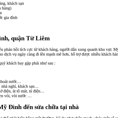
àng, khách sạn
a hàng)
n
ớc gia đình
ình, quận Từ Liêm
u phản hồi tích cực từ khách hàng, người dân xung quanh khu vực Mỹ 
ho dịch vụ ngày càng đi lên mạnh mẽ hơn, hỗ trợ được nhiều khách hà
quý khách hay gặp phải như sau :
g thoát nước…
ư, nhà nghỉ, khách sạn…
ở điện, át tô mát, tủ điện…
en vòi, vòi nước …
Mỹ Đình đến sửa chữa tại nhà