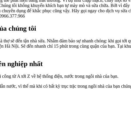
 thể phát hiện bằng mắt thường. Ví dụ như chập mạch, cháy một số vi m
Chúng tôi không khuyến khích bạn tự mày mò và sửa chữa. Bởi vì đây 
cụ chuyên dụng để khắc phục cũng vậy. Hãy gọi ngay cho dịch vụ sử
 0966.377.966
của chúng tôi
 là thợ sẽ đến tận nhà sửa. Nhằm đảm bảo sự nhanh chóng: khi gọi tới
ện Hà Nội. Sẽ đến nhanh chỉ 15 phút trong cùng quận của bạn. Tại kh
ên nghiệp nhất
ông từ A tới Z về hệ thống điện, nước trong ngôi nhà của bạn.
lẫn nước, vì thế mà khi có bất kỳ trục trặc trong ngôi nhà của bạn chú