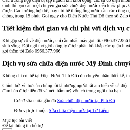
Các trường hợp điện bị sập nguồn khi khởi động, các sự cố điện không
đình thì bạn cần một chuyên gia sửa chữa điện nước đến khắc phục. 
được. Các trường hợp bể, hay nứt hệ thống ống nước cần các công 
chóng trong 15 phút. Gọi ngay cho Điện Nước Thủ Đô theo số Zalo
Tiết kiệm thời gian và chi phí với dịch vụ 
Khi gặp sự cố về điện nước, chỉ cần nhấc máy gọi tới: 0966.377.966
sinh sống. Đội ngũ thợ giỏi công ty được phân bổ khắp các quận huy
gọi thêm tới Zalo 0966.377.966
Dịch vụ sửa chữa điện nước Mỹ Đình chuy
Không chỉ có thế tại Điện Nước Thủ Đô còn chuyên nhận thiết kế, thi c
Chính bởi vì thợ của chúng tôi là những người rất am hiểu về cả điện 
đảm bảo được tiến độ và nét thẩm mỹ vốn có trong ngôi nhà bạn.
Cơ sở sửa chữa gần đó
Sửa chữa điện nước tại Phú Đô
Đơn vị trực thuộc:
Sửa chữa điện nước tại Từ Liêm
Mục lục bài viết
Để lại thông tin hỗ trợ