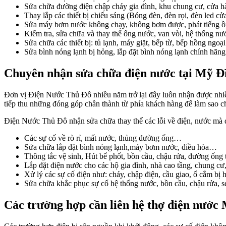
Sửa chữa đường điện chập cháy gia đình, khu chung cư, cửa h
Thay lắp các thiết bị chiếu sáng (Bóng đèn, đèn rọi, đèn led cử
Sửa máy bơm nước không chạy, không bơm được, phát tiếng ồ
Kiểm tra, sửa chữa và thay thế ống nước, van vòi, hệ thống nư
Sửa chữa các thiết bị: tủ lạnh, máy giặt, bếp từ, bếp hồng ngoại
Sửa bình nóng lạnh bị hỏng, lắp đặt bình nóng lạnh chính hãng
Chuyên nhận sửa chữa điện nước tại Mỹ Đ
Đơn vị Điện Nước Thủ Đô nhiều năm trở lại đây luôn nhận được nhiề
tiếp thu những đóng góp chân thành từ phía khách hàng để làm sao c
Điện Nước Thủ Đô nhận sửa chữa thay thế các lỗi về điện, nước mà 
Các sự cố về rò rỉ, mất nước, thủng đường ống…
Sửa chữa lắp đặt bình nóng lạnh,máy bơm nước, điều hòa…
Thông tắc vệ sinh, Hút bể phốt, bồn cầu, chậu rửa, đường ốn
Lắp đặt điện nước cho các hộ gia đình, nhà cao tầng, chung c
Xử lý các sự cố điện như: cháy, chập điện, cầu giao, ổ cắm bị h
Sửa chữa khắc phục sự cố hệ thống nước, bồn cầu, chậu rửa, s
Các trường hợp cần liên hệ thợ điện nước 