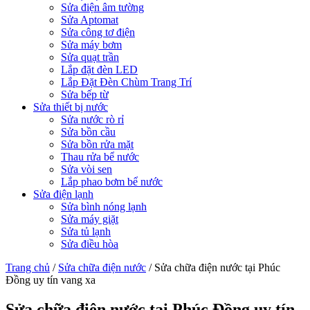
Sửa điện âm tường
Sửa Aptomat
Sửa công tơ điện
Sửa máy bơm
Sửa quạt trần
Lắp đặt đèn LED
Lắp Đặt Đèn Chùm Trang Trí
Sửa bếp từ
Sửa thiết bị nước
Sửa nước rò rỉ
Sửa bồn cầu
Sửa bồn rửa mặt
Thau rửa bể nước
Sửa vòi sen
Lắp phao bơm bể nước
Sửa điện lạnh
Sửa bình nóng lạnh
Sửa máy giặt
Sửa tủ lạnh
Sửa điều hòa
Trang chủ
/
Sửa chữa điện nước
/
Sửa chữa điện nước tại Phúc
Đồng uy tín vang xa
Sửa chữa điện nước tại Phúc Đồng uy tín