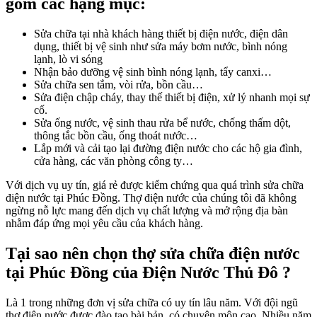
gồm các hạng mục:
Sửa chữa tại nhà
khách hàng thiết bị điện nước, điện dân
dụng, thiết bị vệ sinh như sửa máy bơm nước, bình nóng
lạnh, lò vi sóng
Nhận bảo dưỡng vệ sinh bình nóng lạnh, tẩy canxi…
Sửa chữa sen tắm
, vòi rửa, bồn cầu…
Sửa điện chập cháy
, thay thế thiết bị điện, xử lý nhanh mọi sự
cố.
Sửa ống nước, vệ sinh thau rửa bể nước, chống thấm dột,
thông tắc bồn cầu, ống thoát nước…
Lắp mới và cải tạo lại đường điện nước cho các hộ gia đình,
cửa hàng, các văn phòng công ty…
Với dịch vụ uy tín, giá rẻ được kiểm chứng qua quá trình
sửa chữa
điện nước tại Phúc Đồng
.
Thợ điện nước
của chúng tôi đã không
ngừng nỗ lực mang đến dịch vụ chất lượng và mở rộng địa bàn
nhằm đáp ứng mọi yêu cầu của khách hàng.
Tại sao nên chọn thợ sửa chữa điện nước
tại Phúc Đồng của Điện Nước Thủ Đô ?
Là 1 trong những đơn vị sửa chữa có uy tín lâu năm. Với đội ngũ
thợ điện nước được đào tạo bài bản, có chuyên môn cao. Nhiều năm