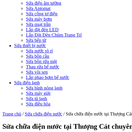
Sửa điện âm tường
Sửa Aptomat
Sửa công tơ điện
Sửa máy bơm
Sửa quạt trần
Lắp đặt đèn LED
Lắp Đặt Đèn Chùm Trang Trí
Sửa bếp từ
Sửa thiết bị nước
Sửa nước rò rỉ
Sửa bồn cầu
Sửa bồn rửa mặt
Thau rửa bể nước
Sửa vòi sen
Lắp phao bơm bể nước
Sửa điện lạnh
Sửa bình nóng lạnh
Sửa máy giặt
Sửa tủ lạnh
Sửa điều hòa
Trang chủ
/
Sửa chữa điện nước
/
Sửa chữa điện nước tại Thượng Cá
Sửa chữa điện nước tại Thượng Cát chuyê