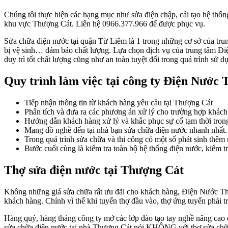
Chúng tôi thực hiện các hạng mục như sửa điện chập, cải tạo hệ thố
khu vực Thượng Cát. Liên hệ 0966.377.966 để được phục vụ.
Sửa chữa điện nước tại quận Từ Liêm là 1 trong những cơ sở của trun
bị vệ sinh… đảm bảo chất lượng. Lựa chọn dịch vụ của trung tâm Điệ
duy trì tốt chất lượng cũng như an toàn tuyệt đối trong quá trình sử d
Quy trình làm việc tại công ty Điện Nước
Tiếp nhận thông tin từ khách hàng yêu cầu tại Thượng Cát
Phân tích và đưa ra các phương án xử lý cho trường hợp khách
Hướng dẫn khách hàng xử lý và khắc phục sự cố tạm thời trong 
Mang đồ nghề đến tại nhà bạn sửa chữa điện nước nhanh nhất.
Trong quá trình sửa chữa và thi công có một số phát sinh thêm
Bước cuối cùng là kiểm tra toàn bộ hệ thống điện nước, kiểm t
Thợ sửa điện nước tại Thượng Cát
Không những giá sửa chữa rất ưu đãi cho khách hàng, Điện Nước Th
khách hàng. Chính vì thế khi tuyển thợ đầu vào, thợ ứng tuyển phải 
Hàng quý, hàng tháng công ty mở các lớp đào tạo tay nghề nâng cao 
sửa chữa điện nước tại nhà Thượng Cát nói KHÔNG với thợ sửa chữa 