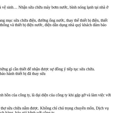
nhà vệ sinh… Nhận sửa chữa máy bơm nước, bình nóng lạnh tại nhà ở
g mục sửa chữa điện, đường ống nước, thay thế thiết bị điện, thiết
 thống và thiết bị điện nước, điện dân dụng nhà quý khách đảm bảo
ững gì cần thiết để nhận được sự đồng ý tiếp tục sửa chữa.
ảo hành thiết bị đã thay sửa
n của công ty, là đại diện của công ty khi gặp gỡ và làm việc với
để thợ sửa chữa nắm được. Không chỉ chú trọng chuyên môn, Dịch vụ
ch hàng, báo giá kênh với công ty, ….