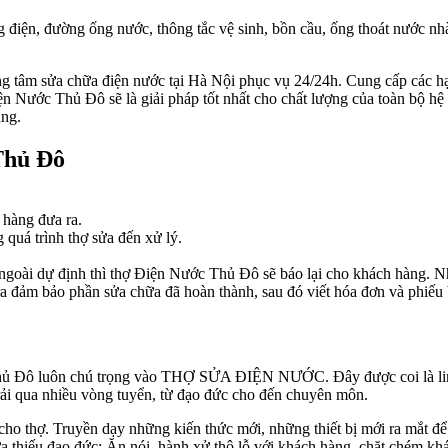
ng điện, đường ống nước, thông tắc vệ sinh, bồn cầu, ống thoát nước 
g tâm sửa chữa điện nước tại Hà Nội phục vụ 24/24h. Cung cấp các hạn
n Nước Thủ Đô sẽ là giải pháp tốt nhất cho chất lượng của toàn bộ hệ
ụng.
 Thủ Đô
 hàng đưa ra.
quá trình thợ sửa đến xử lý.
 ngoài dự định thì thợ Điện Nước Thủ Đô sẽ báo lại cho khách hàng. Nh
ra đảm bảo phần sửa chữa đã hoàn thành, sau đó viết hóa đơn và phiếu b
ủ Đô luôn chú trọng vào THỢ SỬA ĐIỆN NƯỚC. Đây được coi là linh hồ
trải qua nhiều vòng tuyển, từ đạo đức cho đến chuyên môn.
cho thợ. Truyền dạy những kiến thức mới, những thiết bị mới ra mắt 
thiếu đạo đức: Ăn nói, hành xử thô lỗ với khách hàng, chặt chém khá