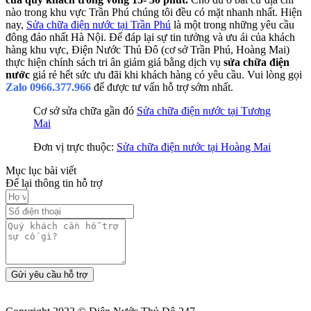
nào trong khu vực Trần Phú chúng tôi đều có mặt nhanh nhất. Hiện
nay,
Sửa chữa điện nước tại Trần Phú
là một trong những yêu cầu
đông đảo nhất Hà Nội. Để đáp lại sự tin tưởng và ưu ái của khách
hàng khu vực, Điện Nước Thủ Đô (cơ sở Trần Phú, Hoàng Mai)
thực hiện chính sách tri ân giảm giá bằng dịch vụ
sửa chữa điện
nước
giá rẻ hết sức ưu đãi khi khách hàng có yêu cầu. Vui lòng gọi
Zalo 0966.377.966
để được tư vấn hỗ trợ sớm nhất.
Cơ sở sửa chữa gần đó
Sửa chữa điện nước tại Tương
Mai
Đơn vị trực thuộc:
Sửa chữa điện nước tại Hoàng Mai
Mục lục bài viết
Để lại thông tin hỗ trợ
Gửi yêu cầu hỗ trợ