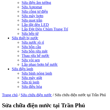
Sửa điện âm tường
Sửa Aptomat
Sửa công tơ điện
Sửa máy bơm
Sửa quạt trần
Lắp đặt đèn LED
Lắp Đặt Đèn Chùm Trang Trí
Sửa bếp từ
Sửa thiết bị nước
Sửa nước rò rỉ
Sửa bồn cầu
Sửa bồn rửa mặt
Thau rửa bể nước
Sửa vòi sen
Lắp phao bơm bể nước
Sửa điện lạnh
Sửa bình nóng lạnh
Sửa máy giặt
Sửa tủ lạnh
Sửa điều hòa
Trang chủ
/
Sửa chữa điện nước
/
Sửa chữa điện nước tại Trần Phú
Sửa chữa điện nước tại Trần Phú