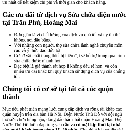
ưu nhất để tiết kiệm chi phí và thời gian cho khách hàng.
Các ưu đãi từ dịch vụ Sửa chữa điện nước
tại Trần Phú, Hoàng Mai
Đơn giản là vì chất lượng của dịch vụ quá tốt và uy tín thì
không nơi đâu bằng.
Với những con người, thợ sửa chữa lành nghề chuyên môn
cao và ý thức đạo đức tốt.
Cơ sở vật chất trang thiết bị hiện đại sẽ hỗ trợ trong quá trình
sửa chữa được nhanh hơn.
Đặc biệt là giá thành rất hợp lí không đâu rẻ hơn, và còn
nhiều ưu đãi khác khi quý khách sử dụng dịch vụ của chúng
tôi.
Chúng tôi có cơ sở tại tất cả các quận
thành
Mục tiêu phát triển mạng lưới cung cấp dịch vụ rộng rãi khắp các
quận huyện trên địa bàn Hà Nội. Điện Nước Thủ Đô với đội ngũ
thợ sửa chữa hùng hậu, đông đảo bậc nhất quận Hoàng Mai. Điện
Nước Thủ Đô luôn đáp ứng yêu cầu và
có mặt kịp thời tại nhà
của quý khách trong vòng 15- 30 phút.
Cho dù ở bất cứ địa chỉ