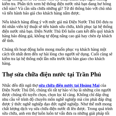
kiểm tra. Phân tích xem hệ thống điện nước nhà bạn đang hư hỏng
chỗ nào? Và cần sửa chữa những gì? Từ đó thông báo với chủ nhà
và tiến hành báo giá cho khách hàng nắm được.
Nếu khách hàng đồng ý với mức giá mà Điện Nước Thủ Đô đưa ra
thì nhân viên kỹ thuật sẽ tiến hành sửa chữa, khôi phục lại hệ thống
điện nước nhà bạn. Điện Nước Thủ Đô luôn cam kết đến quý khách
hàng báo đúng giá, không tự động nâng cao giá hay chèn ép khách
dễ tính.
Chúng tôi hoạt động luôn mong muốn phục vụ khách hàng một
cách tốt nhất đem đến sự hài lòng cho người sử dụng. Cuối cùng sẽ
kiểm tra lại hệ thống một lần nữa trước khi bàn giao cho khách
hàng.
Thợ sửa chữa điện nước tại Trần Phú
Nhắc đến đội ngũ thợ
sửa chữa điện nước tại Hoàng Mai
của
Điện Nước Thủ Đô, chúng tôi rất tự hào vì họ là những còn người
được chúng tôi tuyển chọn, chọn lọc kĩ càng. Không chỉ đáp ứng
nhu cầu về trình độ chuyên môn nghề nghiệp mà còn phải đáp ứng
được ý thức nghề nghiệp đạo đức nghề nghiệp. Như thế mới mong
chất lượng dịch vụ sửa chữa điện nước đi lên được. Trong quá trình
sửa chữa, anh em thợ luôn luôn tư vấn đưa ra những giải pháp tối