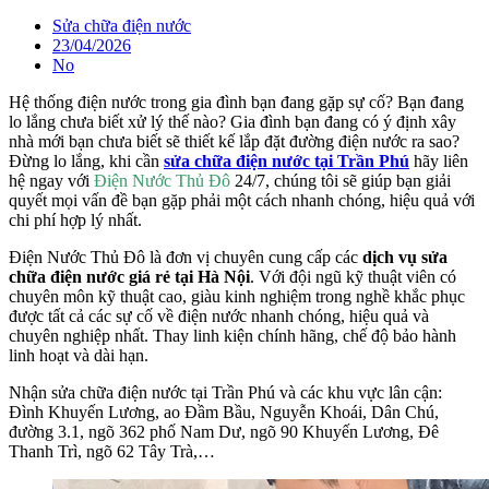
Sửa chữa điện nước
23/04/2026
No
Hệ thống điện nước trong gia đình bạn đang gặp sự cố? Bạn đang
lo lắng chưa biết xử lý thế nào? Gia đình bạn đang có ý định xây
nhà mới bạn chưa biết sẽ thiết kế lắp đặt đường điện nước ra sao?
Đừng lo lắng, khi cần
sửa chữa điện nước tại Trần Phú
hãy liên
hệ ngay với
Điện Nước Thủ Đô
24/7, chúng tôi sẽ giúp bạn giải
quyết mọi vấn đề bạn gặp phải một cách nhanh chóng, hiệu quả với
chi phí hợp lý nhất.
Điện Nước Thủ Đô là đơn vị chuyên cung cấp các
dịch vụ sửa
chữa điện nước giá rẻ tại Hà Nội
. Với đội ngũ kỹ thuật viên có
chuyên môn kỹ thuật cao, giàu kinh nghiệm trong nghề khắc phục
được tất cả các sự cố về điện nước nhanh chóng, hiệu quả và
chuyên nghiệp nhất. Thay linh kiện chính hãng, chế độ bảo hành
linh hoạt và dài hạn.
Nhận sửa chữa điện nước tại Trần Phú và các khu vực lân cận:
Đình Khuyến Lương, ao Đầm Bầu, Nguyễn Khoái, Dân Chú,
đường 3.1, ngõ 362 phố Nam Dư, ngõ 90 Khuyến Lương, Đê
Thanh Trì, ngõ 62 Tây Trà,…