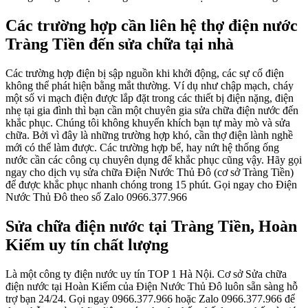
Các trường hợp cần liên hệ thợ điện nước
Tràng Tiền đến sửa chữa tại nhà
Các trường hợp điện bị sập nguồn khi khởi động, các sự cố điện
không thể phát hiện bằng mắt thường. Ví dụ như chập mạch, cháy
một số vi mạch điện được lắp đặt trong các thiết bị điện nặng, điện
nhẹ tại gia đình thì bạn cần một chuyên gia sửa chữa điện nước đến
khắc phục. Chúng tôi không khuyến khích bạn tự mày mò và sửa
chữa. Bởi vì đây là những trường hợp khó, cần thợ điện lành nghề
mới có thể làm được. Các trường hợp bể, hay nứt hệ thống ống
nước cần các công cụ chuyên dụng để khắc phục cũng vậy. Hãy gọi
ngay cho dịch vụ sửa chữa Điện Nước Thủ Đô (cơ sở Tràng Tiền)
để được khắc phục nhanh chóng trong 15 phút. Gọi ngay cho Điện
Nước Thủ Đô theo số Zalo 0966.377.966
Sửa chữa điện nước tại Tràng Tiền, Hoàn
Kiếm uy tín chất lượng
Là một công ty điện nước uy tín TOP 1 Hà Nội. Cơ sở Sửa chữa
điện nước tại Hoàn Kiếm của Điện Nước Thủ Đô luôn sẵn sàng hỗ
trợ bạn 24/24. Gọi ngay 0966.377.966 hoặc Zalo 0966.377.966 để