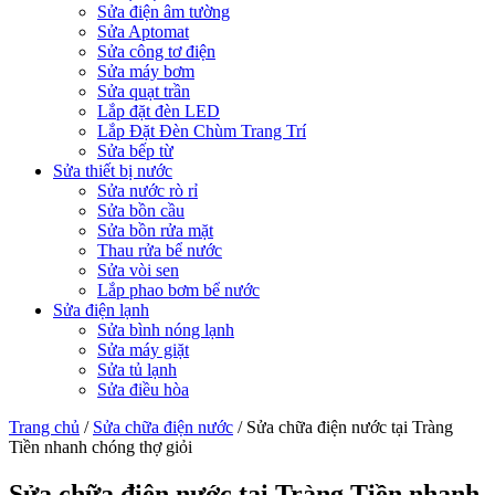
Sửa điện âm tường
Sửa Aptomat
Sửa công tơ điện
Sửa máy bơm
Sửa quạt trần
Lắp đặt đèn LED
Lắp Đặt Đèn Chùm Trang Trí
Sửa bếp từ
Sửa thiết bị nước
Sửa nước rò rỉ
Sửa bồn cầu
Sửa bồn rửa mặt
Thau rửa bể nước
Sửa vòi sen
Lắp phao bơm bể nước
Sửa điện lạnh
Sửa bình nóng lạnh
Sửa máy giặt
Sửa tủ lạnh
Sửa điều hòa
Trang chủ
/
Sửa chữa điện nước
/
Sửa chữa điện nước tại Tràng
Tiền nhanh chóng thợ giỏi
Sửa chữa điện nước tại Tràng Tiền nhanh